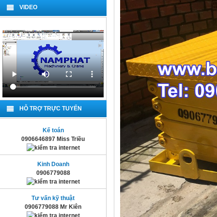
VIDEO
HỖ TRỢ TRỰC TUYẾN
Kế toán
0906646897 Miss Triều
Kinh Doanh
0906779088
Tư vấn kỹ thuật
0906779088 Mr Kiên