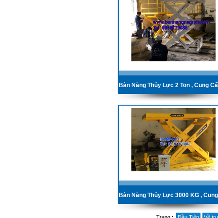
Trang
:
Đầu Tiên
Về tr