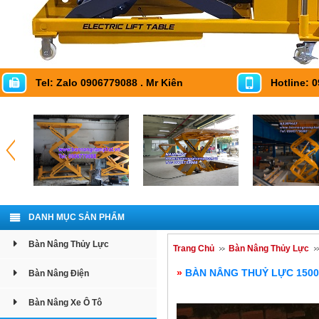
Tel: Zalo 0906779088 . Mr Kiên
Hotline: 
DANH MỤC SẢN PHẨM
Bàn Nâng Thủy Lực
Trang Chủ
Bàn Nâng Thủy Lực
»
BÀN NÂNG THUỶ LỰC 1500
Bàn Nâng Điện
Bàn Nâng Xe Ô Tô