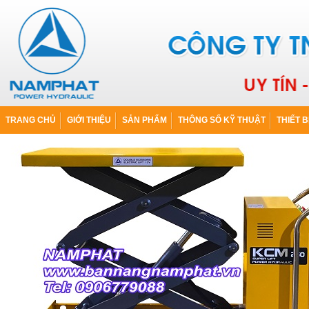
TRANG CHỦ
GIỚI THIỆU
SẢN PHẨM
THÔNG SỐ KỸ THUẬT
THIẾT B