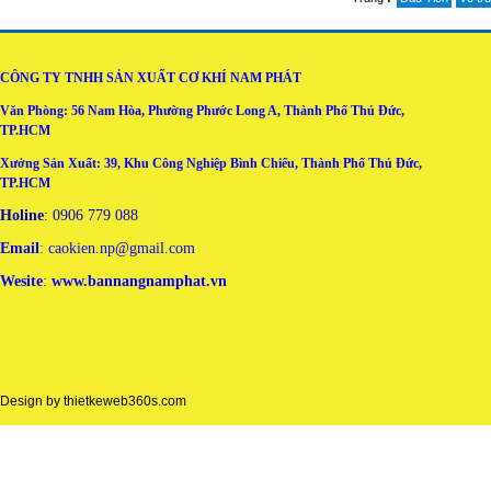
CÔNG TY TNHH SẢN XUẤT CƠ KHÍ NAM PHÁT
Văn Phòng: 56 Nam Hòa, Phường Phước Long A, Thành Phố Thủ Đức,
TP.HCM
Xưởng Sản Xuất: 39, Khu Công Nghiệp Bình Chiểu, Thành Phố Thủ Đức,
TP.HCM
Holine
: 0906 779 088
Email
: caokien.np@gmail.com
Wesite
:
www.bannangnamphat.vn
may áo thun đồng phục tại đà nẵng
may ao thun dong phuc tai da nang
Design by
thietkeweb360s.com