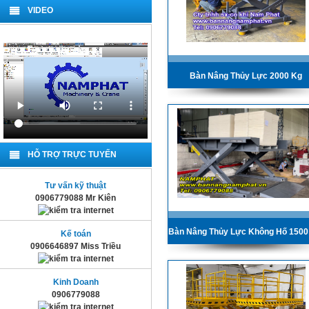
VIDEO
Bàn Nâng Thủy Lực 2000 Kg
HỖ TRỢ TRỰC TUYẾN
Tư vấn kỹ thuật
0906779088 Mr Kiên
Bàn Nâng Thủy Lực Không Hố 150
Kế toán
0906646897 Miss Triều
Kinh Doanh
0906779088