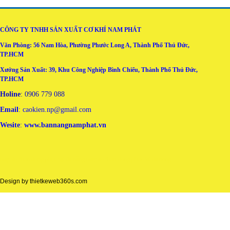
CÔNG TY TNHH SẢN XUẤT CƠ KHÍ NAM PHÁT
Văn Phòng: 56 Nam Hòa, Phường Phước Long A, Thành Phố Thủ Đức,
TP.HCM
Xưởng Sản Xuất: 39, Khu Công Nghiệp Bình Chiểu, Thành Phố Thủ Đức,
TP.HCM
Holine
: 0906 779 088
Email
: caokien.np@gmail.com
Wesite
:
www.bannangnamphat.vn
may áo thun đồng phục tại đà nẵng
may ao thun dong phuc tai da nang
Design by
thietkeweb360s.com