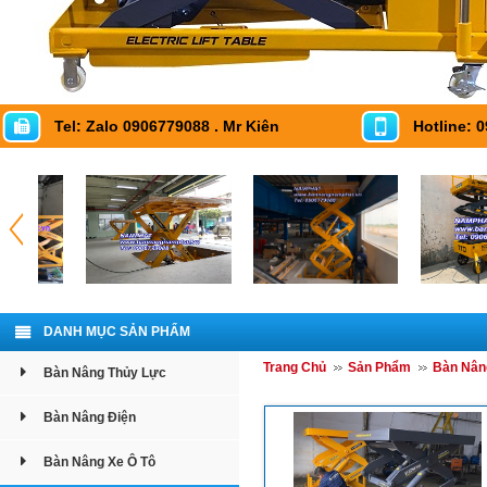
Tel: Zalo 0906779088 . Mr Kiên
Hotline: 
DANH MỤC SẢN PHẨM
Trang Chủ
Sản Phẩm
Bàn Nân
Bàn Nâng Thủy Lực
Bàn Nâng Điện
Bàn Nâng Xe Ô Tô