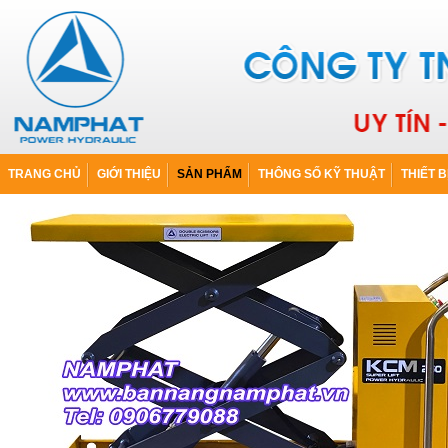
TRANG CHỦ
GIỚI THIỆU
SẢN PHẨM
THÔNG SỐ KỸ THUẬT
THIẾT B