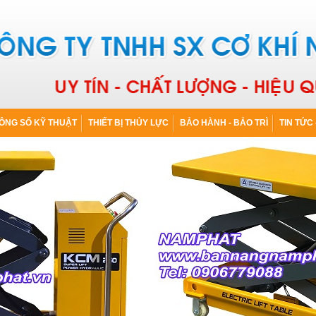
ÔNG SỐ KỸ THUẬT
THIẾT BỊ THỦY LỰC
BẢO HÀNH - BẢO TRÌ
TIN TỨC 