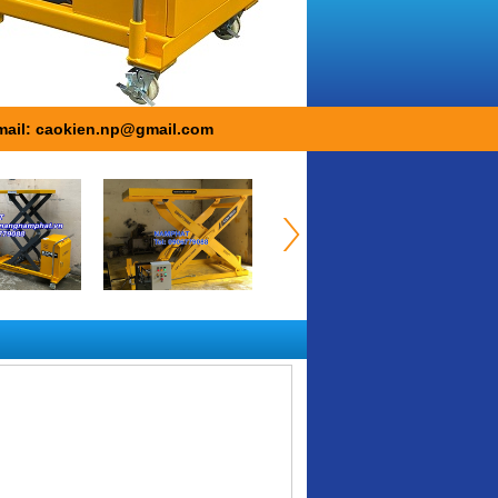
mail: caokien.np@gmail.com