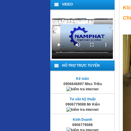
VIDEO
Kí
Chi
HỖ TRỢ TRỰC TUYẾN
Kế toán
0906646897 Miss Triều
Tư vấn kỹ thuật
0906779088 Mr Kiên
Kinh Doanh
0906779088