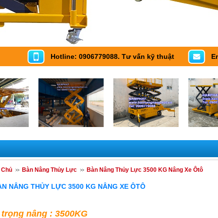
Hotline: 0906779088. Tư vấn kỹ thuật
E
 Chủ
Bàn Nâng Thủy Lực
Bàn Nâng Thủy Lực 3500 KG Nâng Xe Ôtô
ÀN NÂNG THỦY LỰC 3500 KG NÂNG XE ÔTÔ
i trọng nâng : 3500KG