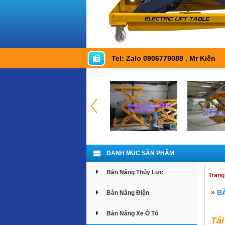
Tel: Zalo 0906779088 . Mr Kiên
DANH MỤC SẢN PHẨM
Bàn Nâng Thủy Lực
Trang
»
B
Bàn Nâng Điện
Bàn Nâng Xe Ô Tô
Tả