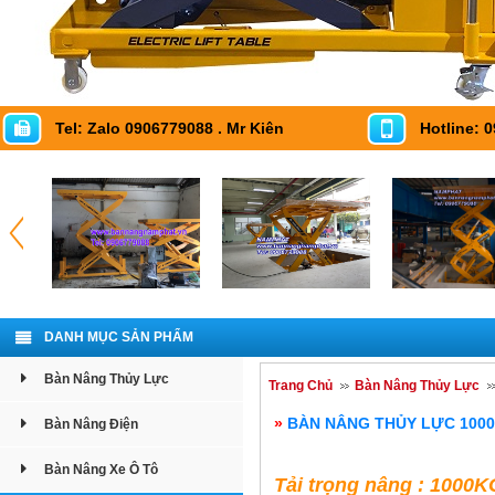
Tel: Zalo 0906779088 . Mr Kiên
Hotline: 
DANH MỤC SẢN PHẨM
Bàn Nâng Thủy Lực
Trang Chủ
Bàn Nâng Thủy Lực
»
BÀN NÂNG THỦY LỰC 100
Bàn Nâng Điện
Bàn Nâng Xe Ô Tô
Tải trọng nâng : 1000