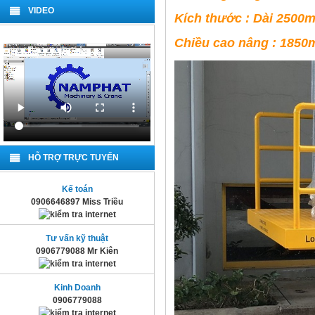
VIDEO
Kích thước : Dài 25
Chiều cao nâng : 185
HỖ TRỢ TRỰC TUYẾN
Kế toán
0906646897 Miss Triều
Tư vấn kỹ thuật
0906779088 Mr Kiên
Kinh Doanh
0906779088