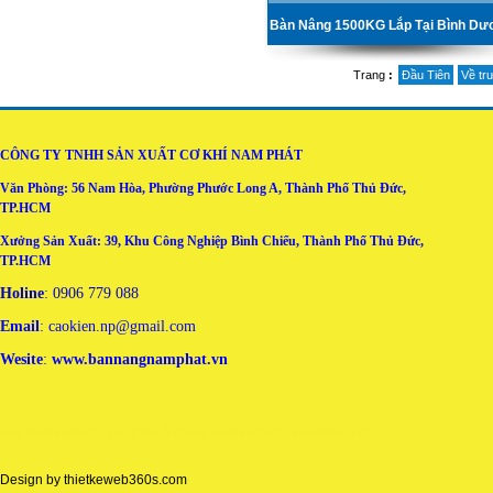
Bàn Nâng 1500KG Lắp Tại Bình D
Trang
:
Đầu Tiên
Về tr
CÔNG TY TNHH SẢN XUẤT CƠ KHÍ NAM PHÁT
Văn Phòng: 56 Nam Hòa, Phường Phước Long A, Thành Phố Thủ Đức,
TP.HCM
Xưởng Sản Xuất: 39, Khu Công Nghiệp Bình Chiểu, Thành Phố Thủ Đức,
TP.HCM
Holine
: 0906 779 088
Email
: caokien.np@gmail.com
Wesite
:
www.bannangnamphat.vn
may áo thun đồng phục tại đà nẵng
may ao thun dong phuc tai da nang
Design by
thietkeweb360s.com