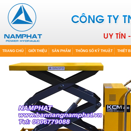
TRANG CHỦ
GIỚI THIỆU
SẢN PHẨM
THÔNG SỐ KỸ THUẬT
THIẾT B