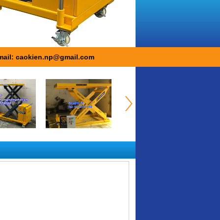
mail: caokien.np@gmail.com