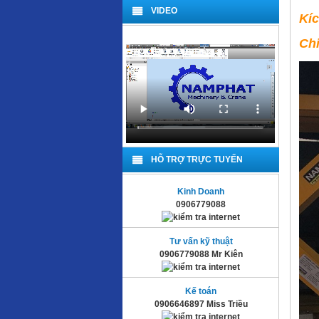
VIDEO
Kí
Ch
HỖ TRỢ TRỰC TUYẾN
Kinh Doanh
0906779088
Tư vấn kỹ thuật
0906779088 Mr Kiên
Kế toán
0906646897 Miss Triều