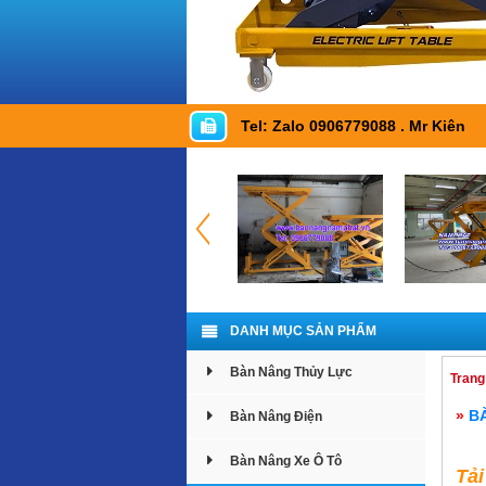
Tel: Zalo 0906779088 . Mr Kiên
DANH MỤC SẢN PHẨM
Bàn Nâng Thủy Lực
Trang
»
B
Bàn Nâng Điện
Bàn Nâng Xe Ô Tô
Tả