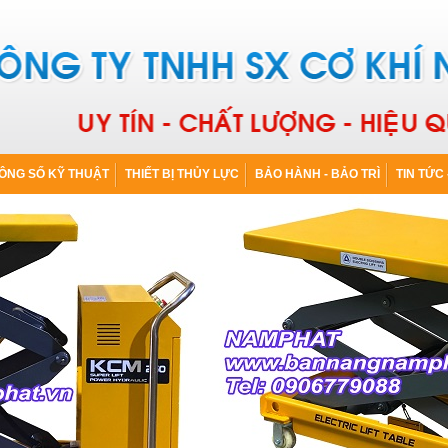
ÔNG SỐ KỸ THUẬT
THIẾT BỊ THỦY LỰC
BẢO HÀNH - BẢO TRÌ
TIN TỨC 