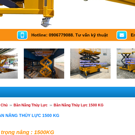
Hotline: 0906779088. Tư vấn kỹ thuật
E
 Chủ
Bàn Nâng Thủy Lực
Bàn Nâng Thủy Lực 1500 KG
ÀN NÂNG THỦY LỰC 1500 KG
i trọng nâng : 1500KG