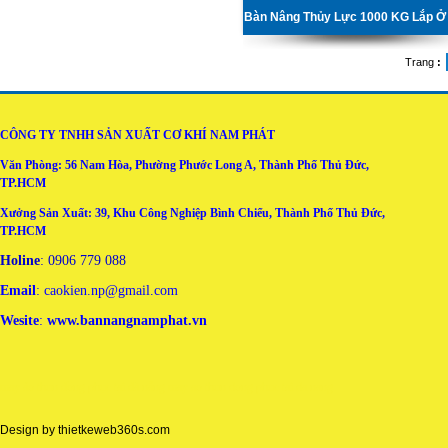
Trang
:
CÔNG TY TNHH SẢN XUẤT CƠ KHÍ NAM PHÁT
Văn Phòng: 56 Nam Hòa, Phường Phước Long A, Thành Phố Thủ Đức,
TP.HCM
Xưởng Sản Xuất: 39, Khu Công Nghiệp Bình Chiểu, Thành Phố Thủ Đức,
TP.HCM
Holine
: 0906 779 088
Email
: caokien.np@gmail.com
Wesite
:
www.bannangnamphat.vn
may áo thun đồng phục tại đà nẵng
may ao thun dong phuc tai da nang
Design by
thietkeweb360s.com