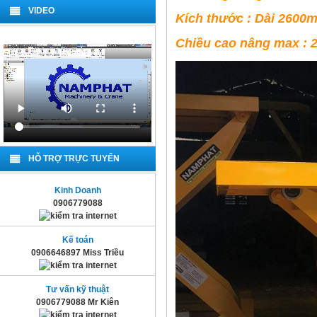
VIDEO
Kích thước : Dài 26
Chiều cao nâng max :
HỖ TRỢ TRỰC TUYẾN
Kinh Doanh
0906779088
Kế toán
0906646897 Miss Triều
Tư vấn kỹ thuật
0906779088 Mr Kiên