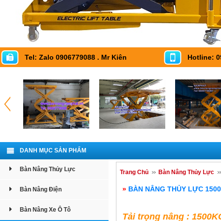
Tel: Zalo 0906779088 . Mr Kiên
Hotline: 
DANH MỤC SẢN PHẨM
Bàn Nâng Thủy Lực
Trang Chủ
Bàn Nâng Thủy Lực
»
BÀN NÂNG THỦY LỰC 1500
Bàn Nâng Điện
Bàn Nâng Xe Ô Tô
Tải trọng nâng : 1500K