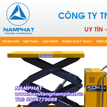
TRANG CHỦ
GIỚI THIỆU
SẢN PHẨM
THÔNG SỐ KỸ THUẬT
THIẾT B