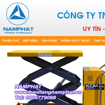
TRANG CHỦ
GIỚI THIỆU
SẢN PHẨM
THÔNG SỐ KỸ THUẬT
THIẾT B