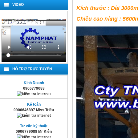
VIDEO
Kích thước : Dài 30
Chiều cao nâng : 560
HỖ TRỢ TRỰC TUYẾN
Kinh Doanh
0906779088
Kế toán
0906646897 Miss Triều
Tư vấn kỹ thuật
0906779088 Mr Kiên