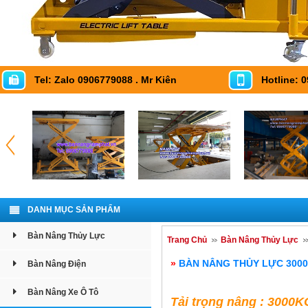
Tel: Zalo 0906779088 . Mr Kiên
Hotline: 
DANH MỤC SẢN PHẨM
Bàn Nâng Thủy Lực
Trang Chủ
Bàn Nâng Thủy Lực
»
BÀN NÂNG THỦY LỰC 3000
Bàn Nâng Điện
Bàn Nâng Xe Ô Tô
Tải trọng nâng : 3000K