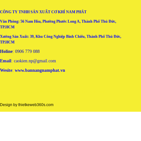
CÔNG TY TNHH SẢN XUẤT CƠ KHÍ NAM PHÁT
Văn Phòng: 56 Nam Hòa, Phường Phước Long A, Thành Phố Thủ Đức,
TP.HCM
Xưởng Sản Xuất: 39, Khu Công Nghiệp Bình Chiểu, Thành Phố Thủ Đức,
TP.HCM
Holine
: 0906 779 088
Email
: caokien.np@gmail.com
Wesite
:
www.bannangnamphat.vn
may áo thun đồng phục tại đà nẵng
may ao thun dong phuc tai da nang
Design by
thietkeweb360s.com