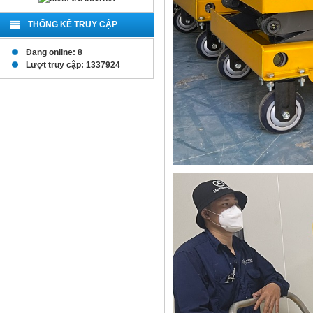
THỐNG KÊ TRUY CẬP
Đang online: 8
Lượt truy cập: 1337924