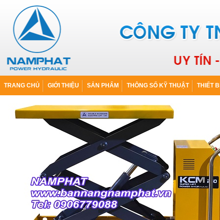
TRANG CHỦ
GIỚI THIỆU
SẢN PHẨM
THÔNG SỐ KỸ THUẬT
THIẾT B