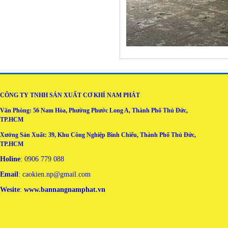
CÔNG TY TNHH SẢN XUẤT CƠ KHÍ NAM PHÁT
Văn Phòng: 56 Nam Hòa, Phường Phước Long A, Thành Phố Thủ Đức,
TP.HCM
Xưởng Sản Xuất: 39, Khu Công Nghiệp Bình Chiểu, Thành Phố Thủ Đức,
TP.HCM
Holine
: 0906 779 088
Email
: caokien.np@gmail.com
Wesite
:
www.bannangnamphat.vn
may áo thun đồng phục tại đà nẵng
may ao thun dong phuc tai da nang