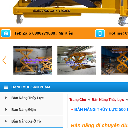
Tel: Zalo 0906779088 . Mr Kiên
Hotline: 
DANH MỤC SẢN PHẨM
Bàn Nâng Thủy Lực
Trang Chủ
Bàn Nâng Thủy Lực
»
BÀN NÂNG THỦY LỰC 500 
Bàn Nâng Điện
Bàn Nâng Xe Ô Tô
Bàn nâng di chuyển dù