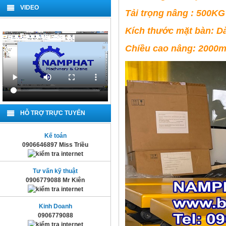
VIDEO
Tải trọng nâng : 500K
Kích thước mặt bàn: 
Chiều cao nâng: 2000
HỖ TRỢ TRỰC TUYẾN
Kế toán
0906646897 Miss Triều
Tư vấn kỹ thuật
0906779088 Mr Kiên
Kinh Doanh
0906779088