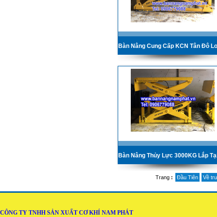
Trang
:
Đầu Tiên
Về tr
CÔNG TY TNHH SẢN XUẤT CƠ KHÍ NAM PHÁT