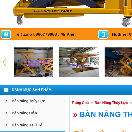
Tel: Zalo 0906779088 . Mr Kiên
Hotline: 
DANH MỤC SẢN PHẨM
Bàn Nâng Thủy Lực
Trang Chủ
Bàn Nâng Thủy Lực
»
BÀN NÂNG TH
Bàn Nâng Điện
Bàn Nâng Xe Ô Tô