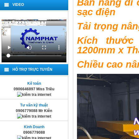
Bàn nâng di 
VIDEO
sạc điện
Tải trọng n
Kích thướ
1200mm x Th
Chiều cao n
HỖ TRỢ TRỰC TUYẾN
Kế toán
0906646897 Miss Triều
Tư vấn kỹ thuật
0906779088 Mr Kiên
Kinh Doanh
0906779088