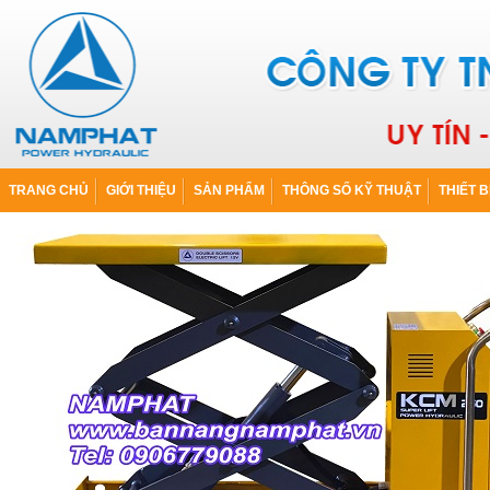
TRANG CHỦ
GIỚI THIỆU
SẢN PHẨM
THÔNG SỐ KỸ THUẬT
THIẾT B