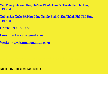
Văn Phòng: 56 Nam Hòa, Phường Phước Long A, Thành Phố Thủ Đức,
TP.HCM
Xưởng Sản Xuất: 39, Khu Công Nghiệp Bình Chiểu, Thành Phố Thủ Đức,
TP.HCM
Holine
: 0906 779 088
Email
: caokien.np@gmail.com
Wesite
:
www.bannangnamphat.vn
may áo thun đồng phục tại đà nẵng
may ao thun dong phuc tai da nang
Design by
thietkeweb360s.com