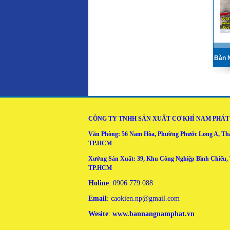
Bàn 
CÔNG TY TNHH SẢN XUẤT CƠ KHÍ NAM PHÁT
Văn Phòng: 56 Nam Hòa, Phường Phước Long A, T
TP.HCM
Xưởng Sản Xuất: 39, Khu Công Nghiệp Bình Chiểu,
TP.HCM
Holine
: 0906 779 088
Email
: caokien.np@gmail.com
Wesite
:
www.bannangnamphat.vn