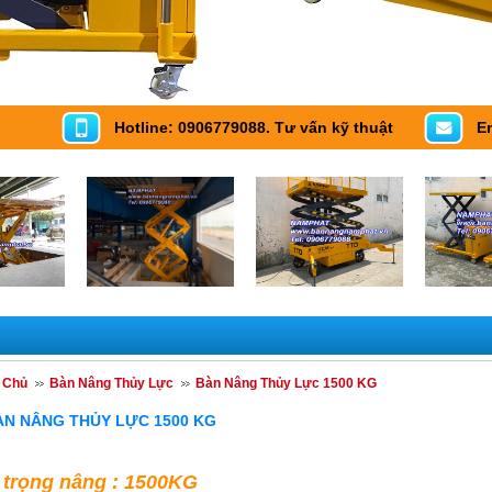
Hotline: 0906779088. Tư vấn kỹ thuật
E
 Chủ
Bàn Nâng Thủy Lực
Bàn Nâng Thủy Lực 1500 KG
ÀN NÂNG THỦY LỰC 1500 KG
i trọng nâng : 1500KG