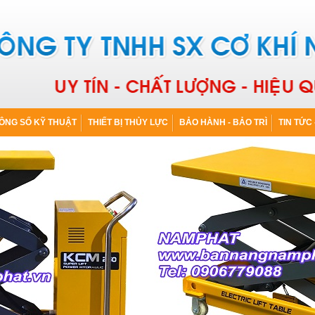
ÔNG SỐ KỸ THUẬT
THIẾT BỊ THỦY LỰC
BẢO HÀNH - BẢO TRÌ
TIN TỨC 