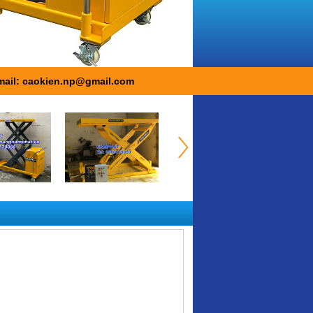
mail: caokien.np@gmail.com