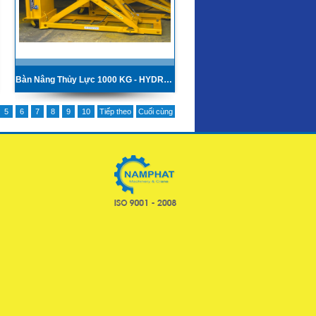
Bàn Nâng Thủy Lực 1000 KG - HYDRAULIC SCISSOR LIFT TABLE
5
6
7
8
9
10
Tiếp theo
Cuối cùng