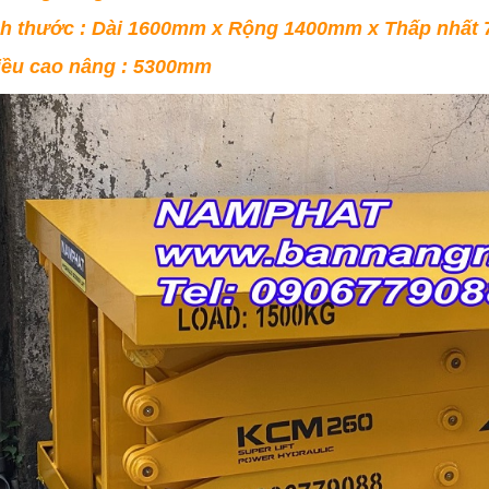
ch thước : Dài 1600mm x Rộng 1400mm x Thấp nhấ
ều cao nâng : 5300mm