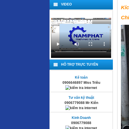
VIDEO
Kí
Chi
HỖ TRỢ TRỰC TUYẾN
Kế toán
0906646897 Miss Triều
Tư vấn kỹ thuật
0906779088 Mr Kiên
Kinh Doanh
0906779088