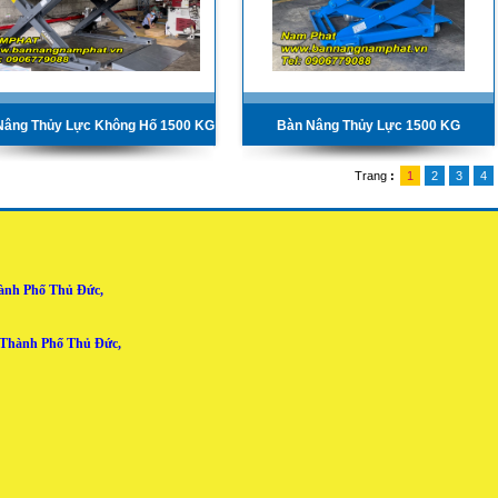
Nâng Thủy Lực Không Hố 1500 KG
Bàn Nâng Thủy Lực 1500 KG
Trang
:
1
2
3
4
hành Phố Thủ Đức,
 Thành Phố Thủ Đức,