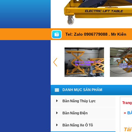
Tel: Zalo 0906779088 . Mr Kiên
DANH MỤC SẢN PHẨM
Bàn Nâng Thủy Lực
Trang
»
B
Bàn Nâng Điện
Bàn Nâng Xe Ô Tô
Tả