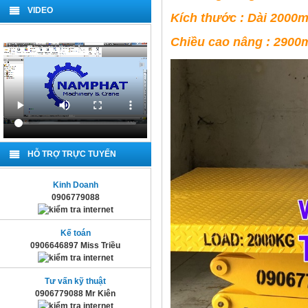
VIDEO
Kích thước : Dài 20
Chiều cao nâng : 290
HỖ TRỢ TRỰC TUYẾN
Kinh Doanh
0906779088
Kế toán
0906646897 Miss Triều
Tư vấn kỹ thuật
0906779088 Mr Kiên