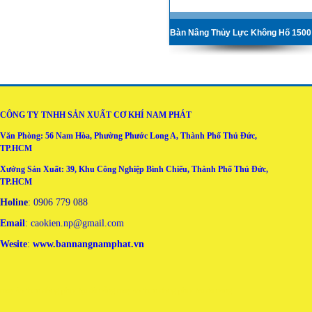
Bàn Nâng Thủy Lực Không Hố 150
CÔNG TY TNHH SẢN XUẤT CƠ KHÍ NAM PHÁT
Văn Phòng: 56 Nam Hòa, Phường Phước Long A, Thành Phố Thủ Đức,
TP.HCM
Xưởng Sản Xuất: 39, Khu Công Nghiệp Bình Chiểu, Thành Phố Thủ Đức,
TP.HCM
Holine
: 0906 779 088
Email
: caokien.np@gmail.com
Wesite
:
www.bannangnamphat.vn
may áo thun đồng phục tại đà nẵng
may ao thun dong phuc tai da nang