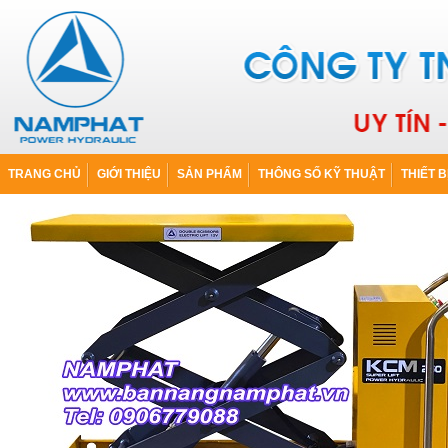
TRANG CHỦ
GIỚI THIỆU
SẢN PHẨM
THÔNG SỐ KỸ THUẬT
THIẾT B