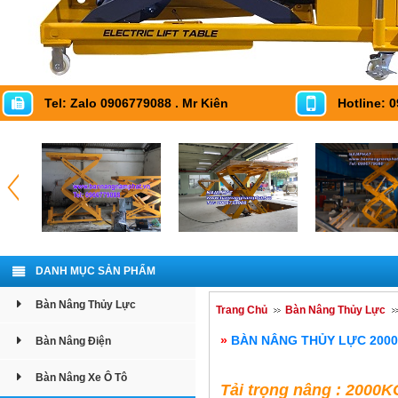
Tel: Zalo 0906779088 . Mr Kiên
Hotline: 
DANH MỤC SẢN PHẨM
Bàn Nâng Thủy Lực
Trang Chủ
Bàn Nâng Thủy Lực
»
BÀN NÂNG THỦY LỰC 200
Bàn Nâng Điện
Bàn Nâng Xe Ô Tô
Tải trọng nâng : 2000