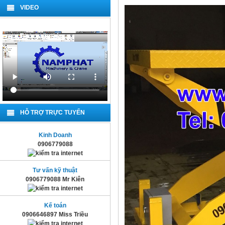
VIDEO
HỖ TRỢ TRỰC TUYẾN
Kinh Doanh
0906779088
Tư vấn kỹ thuật
0906779088 Mr Kiên
Kế toán
0906646897 Miss Triều