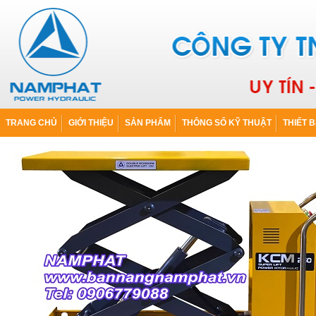
TRANG CHỦ
GIỚI THIỆU
SẢN PHẨM
THÔNG SỐ KỸ THUẬT
THIẾT B