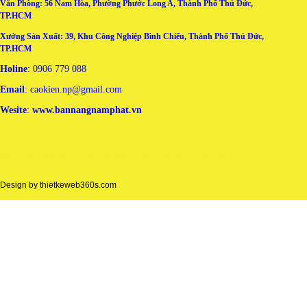
Văn Phòng: 56 Nam Hòa, Phường Phước Long A, Thành Phố Thủ Đức,
TP.HCM
Xưởng Sản Xuất: 39, Khu Công Nghiệp Bình Chiểu, Thành Phố Thủ Đức,
TP.HCM
Holine
: 0906 779 088
Email
: caokien.np@gmail.com
Wesite
:
www.bannangnamphat.vn
may áo thun đồng phục tại đà nẵng
may ao thun dong phuc tai da nang
Design by
thietkeweb360s.com