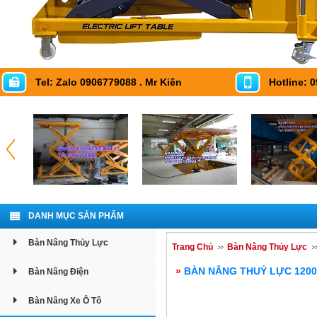
Tel: Zalo 0906779088 . Mr Kiên
Hotline: 
DANH MỤC SẢN PHẨM
Bàn Nâng Thủy Lực
Trang Chủ
Bàn Nâng Thủy Lực
»
BÀN NÂNG THUỶ LỰC 1200 
Bàn Nâng Điện
Bàn Nâng Xe Ô Tô