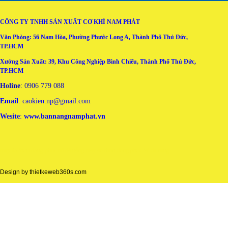
CÔNG TY TNHH SẢN XUẤT CƠ KHÍ NAM PHÁT
Văn Phòng: 56 Nam Hòa, Phường Phước Long A, Thành Phố Thủ Đức,
TP.HCM
Xưởng Sản Xuất: 39, Khu Công Nghiệp Bình Chiểu, Thành Phố Thủ Đức,
TP.HCM
Holine
: 0906 779 088
Email
: caokien.np@gmail.com
Wesite
:
www.bannangnamphat.vn
may áo thun đồng phục tại đà nẵng
may ao thun dong phuc tai da nang
Design by
thietkeweb360s.com