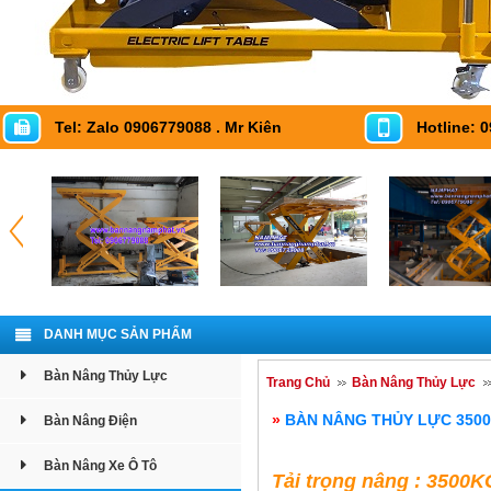
Tel: Zalo 0906779088 . Mr Kiên
Hotline: 
DANH MỤC SẢN PHẨM
Bàn Nâng Thủy Lực
Trang Chủ
Bàn Nâng Thủy Lực
»
BÀN NÂNG THỦY LỰC 3500
Bàn Nâng Điện
Bàn Nâng Xe Ô Tô
Tải trọng nâng : 3500