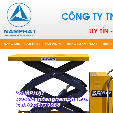
TRANG CHỦ
GIỚI THIỆU
SẢN PHẨM
THÔNG SỐ KỸ THUẬT
THIẾT B