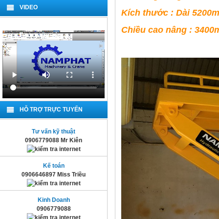
VIDEO
Kích thước : Dài 52
Chiều cao nâng : 340
HỖ TRỢ TRỰC TUYẾN
Tư vấn kỹ thuật
0906779088 Mr Kiên
Kế toán
0906646897 Miss Triều
Kinh Doanh
0906779088