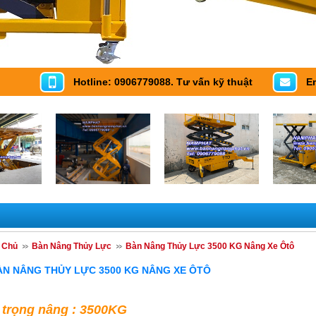
Hotline: 0906779088. Tư vấn kỹ thuật
E
 Chủ
Bàn Nâng Thủy Lực
Bàn Nâng Thủy Lực 3500 KG Nâng Xe Ôtô
ÀN NÂNG THỦY LỰC 3500 KG NÂNG XE ÔTÔ
i trọng nâng : 3500KG