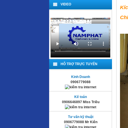
VIDEO
Kí
Chi
HỖ TRỢ TRỰC TUYẾN
Kinh Doanh
0906779088
Kế toán
0906646897 Miss Triều
Tư vấn kỹ thuật
0906779088 Mr Kiên