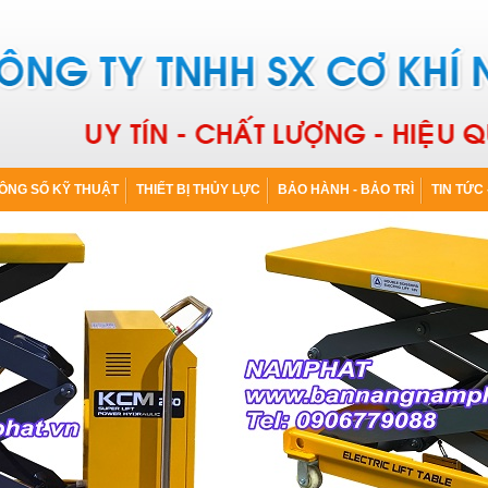
ÔNG SỐ KỸ THUẬT
THIẾT BỊ THỦY LỰC
BẢO HÀNH - BẢO TRÌ
TIN TỨC 