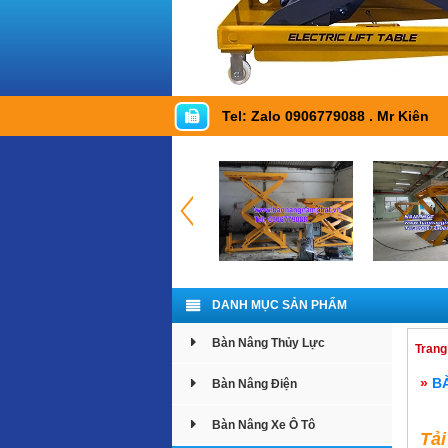
Tel: Zalo 0906779088 . Mr Kiên
DANH MỤC SẢN PHẨM
Bàn Nâng Thủy Lực
Trang
»
B
Bàn Nâng Điện
Bàn Nâng Xe Ô Tô
Tả