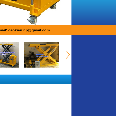
mail: caokien.np@gmail.com