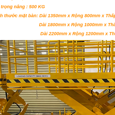
i trọng nâng : 500 KG
ch thước mặt bàn: Dài 1350mm x Rộng 800mm x T
̀i 1800mm x Rộng 1000mm x Thấp 3
̀i 2200mm x Rộng 1200mm x Thấp 3