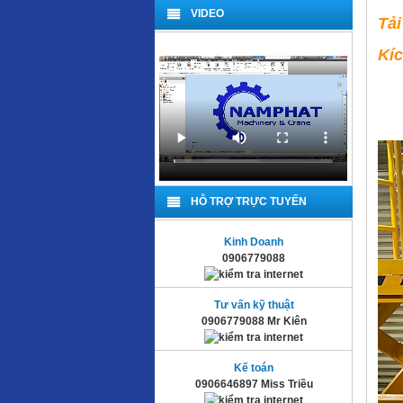
VIDEO
Tả
Kí
Da
Da
HỖ TRỢ TRỰC TUYẾN
Kinh Doanh
0906779088
Tư vấn kỹ thuật
0906779088 Mr Kiên
Kế toán
0906646897 Miss Triều