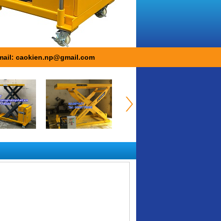
mail: caokien.np@gmail.com