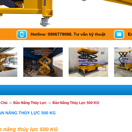
Hotline: 0906779088. Tư vấn kỹ thuật
E
 Chủ
Bàn Nâng Thủy Lực
Bàn Nâng Thủy Lực 500 KG
ÀN NÂNG THỦY LỰC 500 KG
 nâng thủy lực 500 KG