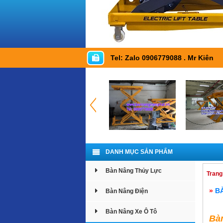
Tel: Zalo 0906779088 . Mr Kiên
DANH MỤC SẢN PHẨM
Bàn Nâng Thủy Lực
Trang
»
B
Bàn Nâng Điện
Bàn Nâng Xe Ô Tô
Bàn