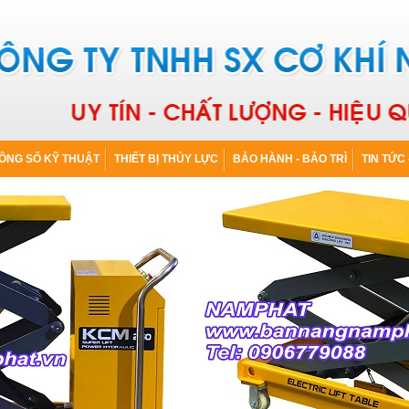
ÔNG SỐ KỸ THUẬT
THIẾT BỊ THỦY LỰC
BẢO HÀNH - BẢO TRÌ
TIN TỨC 