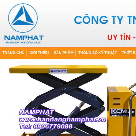
TRANG CHỦ
GIỚI THIỆU
SẢN PHẨM
THÔNG SỐ KỸ THUẬT
THIẾT B