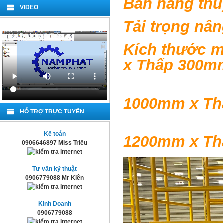
Bàn nâng thủ
VIDEO
Tải trọng n
Kích thước
x Thấp 300
Dài 
1000mm x Th
HỖ TRỢ TRỰC TUYẾN
Dài 
Kế toán
1200mm x Th
0906646897 Miss Triều
Tư vấn kỹ thuật
0906779088 Mr Kiên
Kinh Doanh
0906779088