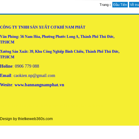
Trang
:
Đầu Tiên
Về tr
CÔNG TY TNHH SẢN XUẤT CƠ KHÍ NAM PHÁT
Văn Phòng: 56 Nam Hòa, Phường Phước Long A, Thành Phố Thủ Đức,
TP.HCM
Xưởng Sản Xuất: 39, Khu Công Nghiệp Bình Chiểu, Thành Phố Thủ Đức,
TP.HCM
Holine
: 0906 779 088
Email
: caokien.np@gmail.com
Wesite
:
www.bannangnamphat.vn
may áo thun đồng phục tại đà nẵng
may ao thun dong phuc tai da nang
Design by
thietkeweb360s.com