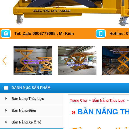
Tel: Zalo 0906779088 . Mr Kiên
Hotline: 
DANH MỤC SẢN PHẨM
Bàn Nâng Thủy Lực
Trang Chủ
Bàn Nâng Thủy Lực
»
BÀN NÂNG TH
Bàn Nâng Điện
Bàn Nâng Xe Ô Tô